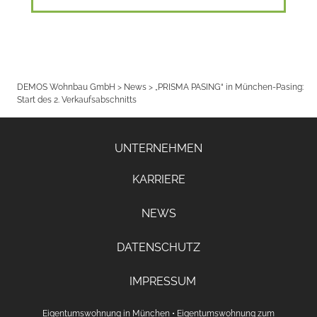
DEMOS Wohnbau GmbH
>
News
>
„PRISMA PASING“ in München-Pasing:
Start des 2. Verkaufsabschnitts
UNTERNEHMEN
KARRIERE
NEWS
DATENSCHUTZ
IMPRESSUM
Eigentumswohnung in München
•
Eigentumswohnung zum