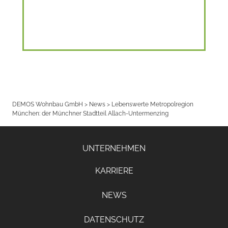
DEMOS Wohnbau GmbH
>
News
>
Lebenswerte Metropolregion
München: der Münchner Stadtteil Allach-Untermenzing
UNTERNEHMEN
KARRIERE
NEWS
DATENSCHUTZ