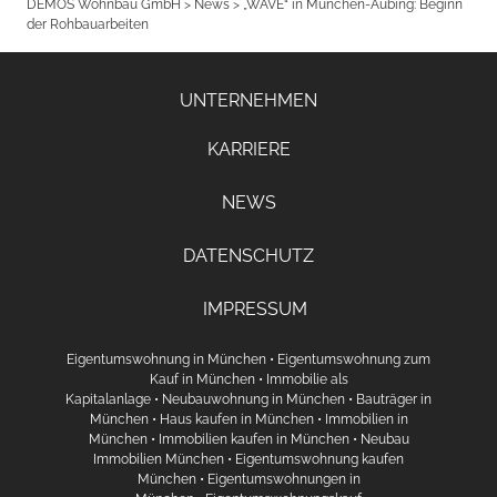
DEMOS Wohnbau GmbH
>
News
>
„WAVE“ in München-Aubing: Beginn
der Rohbauarbeiten
UNTERNEHMEN
KARRIERE
NEWS
DATENSCHUTZ
IMPRESSUM
Eigentumswohnung in München
•
Eigentumswohnung zum
Kauf in München
•
Immobilie als
Kapitalanlage
•
Neubauwohnung in München
•
Bauträger in
München
•
Haus kaufen in München
•
Immobilien in
München
•
Immobilien kaufen in München
•
Neubau
Immobilien München
•
Eigentumswohnung kaufen
München
•
Eigentumswohnungen in