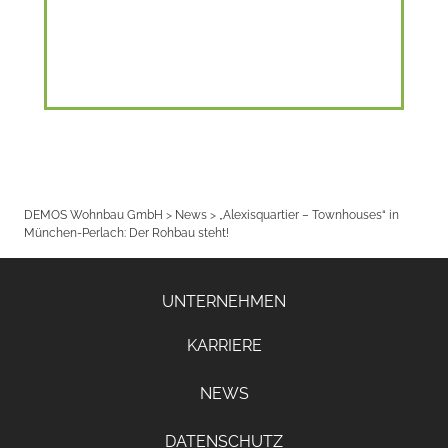
DEMOS Wohnbau GmbH
>
News
>
„Alexisquartier – Townhouses“ in
München-Perlach: Der Rohbau steht!
UNTERNEHMEN
KARRIERE
NEWS
DATENSCHUTZ