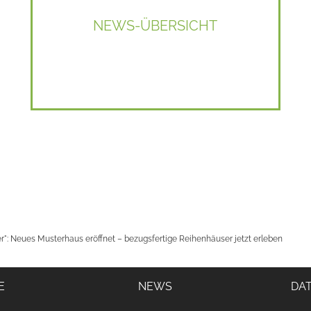
NEWS-ÜBERSICHT
 Neues Musterhaus eröffnet – bezugsfertige Reihenhäuser jetzt erleben
E
NEWS
DA