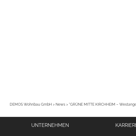
DEMOS Wohnbau GmbH
>
News
>
"GRÜNE MITTE KIRCHHEIM – Westanger":
UNTERNEHMEN
KARRIER