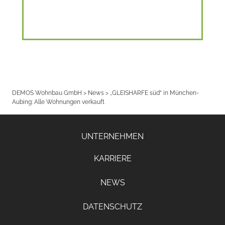
DEMOS Wohnbau GmbH
>
News
>
„GLEISHARFE süd“ in München-
Aubing: Alle Wohnungen verkauft
UNTERNEHMEN
KARRIERE
NEWS
DATENSCHUTZ