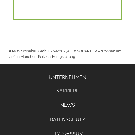
DEMOS Wohnbau GmbH
>
News
>
„ALEXISQUARTIER – Wohnen am
Park“ in München-Perlach: Fertigstellung
UNTERNEHMEN
KARRIERE
NEWS
DATENSCHUTZ
IMPRESSUM