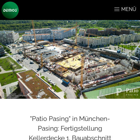
MENÜ
"Patio Pasing" in München-
Pasing: Fertigstellung
Kellerdecke 1. Bauabschnitt