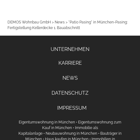
DEMOS Wohnbau GmbH
>
News
>
"Patio Pasing" in München-Pasing:
Fertigstellung Kellerdecke 1. Bauabschnitt
UNTERNEHMEN
KARRIERE
NEWS
DATENSCHUTZ
IMPRESSUM
Eigentumswohnung in München
•
Eigentumswohnung zum
Kauf in München
•
Immobilie als
Kapitalanlage
•
Neubauwohnung in München
•
Bauträger in
München
•
Haus kaufen in München
•
Immobilien in