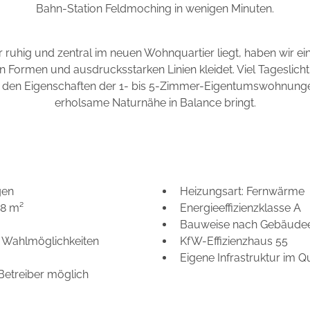
Bahn-Station Feldmoching in wenigen Minuten.
ruhig und zentral im neuen Wohnquartier liegt, haben wir ein 
aren Formen und ausdrucksstarken Linien kleidet. Viel Tageslic
 den Eigenschaften der 1- bis 5-Zimmer-Eigentumswohnungen
erholsame Naturnähe in Balance bringt.
gen
Heizungsart: Fernwärme
18 m²
Energieeffizienzklasse A
Bauweise nach Gebäudee
 Wahlmöglichkeiten
KfW-Effizienzhaus 55
Eigene Infrastruktur im Qu
Betreiber möglich