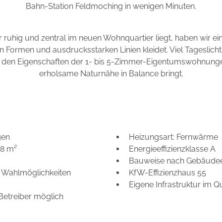
Bahn-Station Feldmoching in wenigen Minuten.
ruhig und zentral im neuen Wohnquartier liegt, haben wir ein 
aren Formen und ausdrucksstarken Linien kleidet. Viel Tageslic
 den Eigenschaften der 1- bis 5-Zimmer-Eigentumswohnungen
erholsame Naturnähe in Balance bringt.
gen
Heizungsart: Fernwärme
18 m²
Energieeffizienzklasse A
Bauweise nach Gebäudee
 Wahlmöglichkeiten
KfW-Effizienzhaus 55
Eigene Infrastruktur im Qu
Betreiber möglich