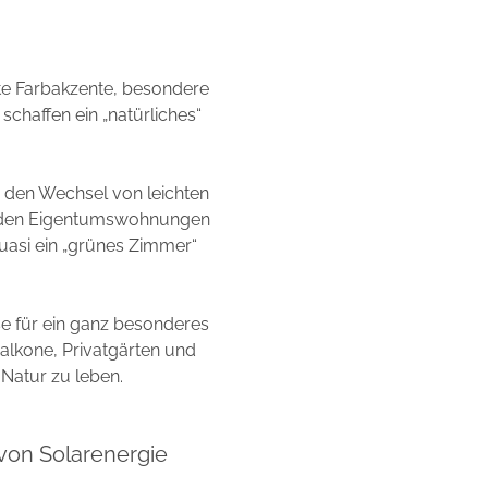
hte Farbakzente, besondere
chaffen ein „natürliches“
d den Wechsel von leichten
n den Eigentumswohnungen
uasi ein „grünes Zimmer“
e für ein ganz besonderes
Balkone, Privatgärten und
Natur zu leben.
von Solarenergie