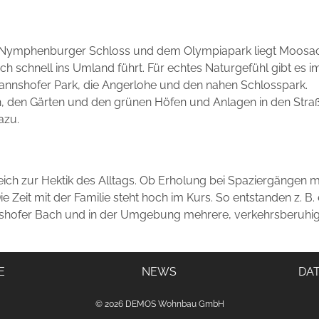
Nymphenburger Schloss und dem Olympiapark liegt Moosach. 
uch schnell ins Umland führt. Für echtes Naturgefühl gibt es im
annshofer Park, die Angerlohe und den nahen Schlosspark.
en, den Gärten und den grünen Höfen und Anlagen in den S
azu.
leich zur Hektik des Alltags. Ob Erholung bei Spaziergängen mi
 Zeit mit der Familie steht hoch im Kurs. So entstanden z. B. 
hofer Bach und in der Umgebung mehrere, verkehrsberuhigt
E
NEWS
DA
© 2026 DEMOS Wohnbau GmbH