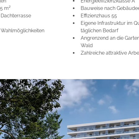
gen
Energieeffizienzklasse A
15 m²
Bauweise nach Gebäudee
r Dachterrasse
Effizienzhaus 55
Eigene Infrastruktur im Q
 Wahlmöglichkeiten
täglichen Bedarf
Angrenzend an die Garten
Wald
Zahlreiche attraktive Ar