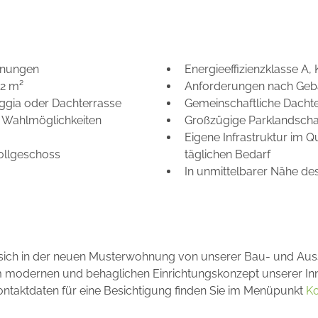
ohnungen
Energieeffizienzklasse A,
42 m²
Anforderungen nach Gebä
oggia oder Dachterrasse
Gemeinschaftliche Dacht
 Wahlmöglichkeiten
Großzügige Parklandscha
Eigene Infrastruktur im Q
Vollgeschoss
täglichen Bedarf
In unmittelbarer Nähe d
sich in der neuen Musterwohnung von unserer Bau- und Ausst
 modernen und behaglichen Einrichtungskonzept unserer Innen
ontaktdaten für eine Besichtigung finden Sie im Menüpunkt
Ko