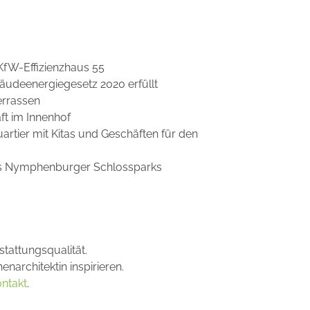
 KfW-Effizienzhaus 55
udeenergiegesetz 2020 erfüllt
errassen
ft im Innenhof
uartier mit Kitas und Geschäften für den
es Nymphenburger Schlossparks
attungsqualität.
architektin inspirieren.
ntakt
.